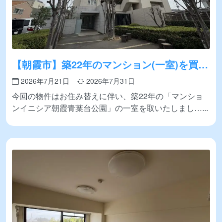
【朝霞市】築22年のマンション(一室)を買取
いたしました
2026年7月21日
2026年7月31日
今回の物件はお住み替えに伴い、築22年の「マンショ
ンイニシア朝霞青葉台公園」の一室を取いたしまし…