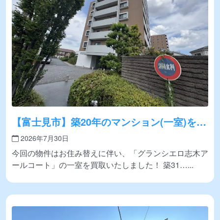
【富士見市】築20年のマンション(一室)を買
取いたしました！
2026年7月30日
今回の物件はお住み替えに伴い、「グランシエロ志木ア
ールコート」の一室を買取いたしました！ 築31…