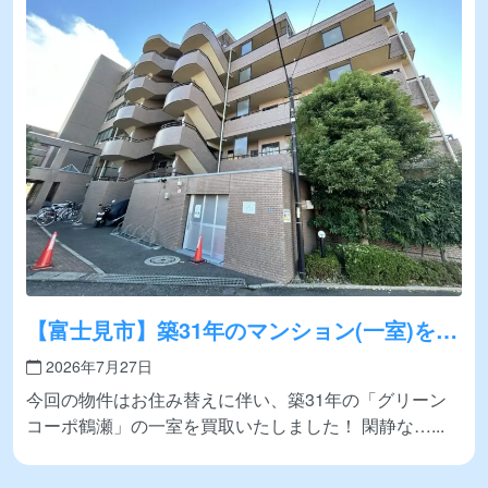
【富士見市】築31年のマンション(一室)を買
取いたしました！
2026年7月27日
今回の物件はお住み替えに伴い、築31年の「グリーン
コーポ鶴瀬」の一室を買取いたしました！ 閑静な…