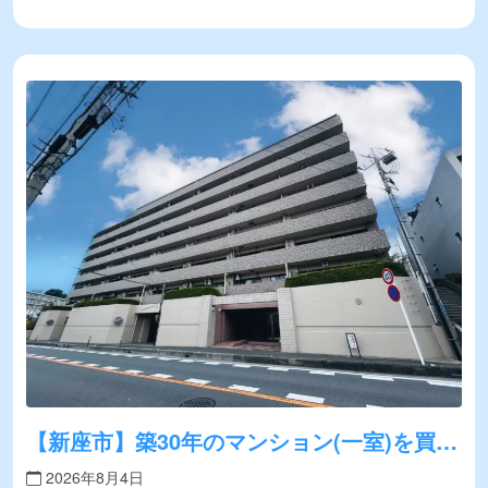
【新座市】築30年のマンション(一室)を買取
いたしました！
2026年8月4日