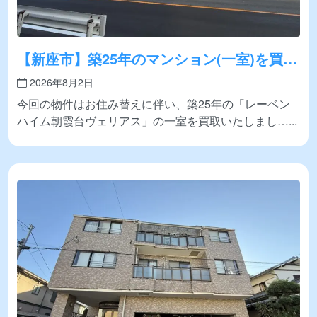
【新座市】築25年のマンション(一室)を買取
いたしました！
2026年8月2日
今回の物件はお住み替えに伴い、築25年の「レーベン
ハイム朝霞台ヴェリアス」の一室を買取いたしまし…