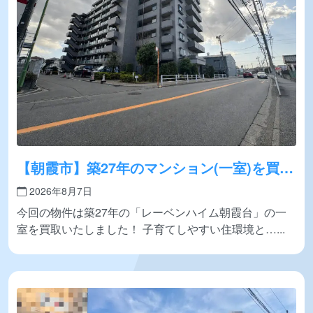
【朝霞市】築27年のマンション(一室)を買取
いたしました！
2026年8月7日
今回の物件は築27年の「レーベンハイム朝霞台」の一
室を買取いたしました！ 子育てしやすい住環境と…