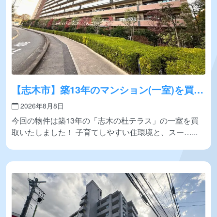
【志木市】築13年のマンション(一室)を買取
いたしました！
2026年8月8日
今回の物件は築13年の「志木の杜テラス」の一室を買
取いたしました！ 子育てしやすい住環境と、スー…