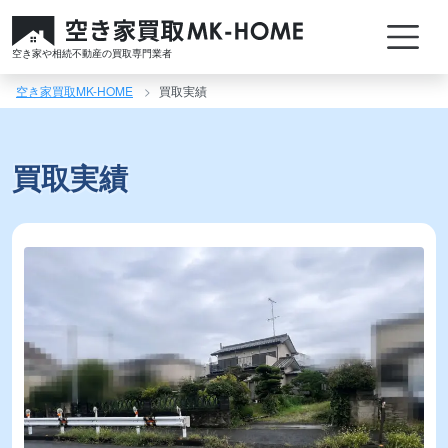
コ
ン
空き家や相続不動産の買取専門業者
テ
ン
空き家買取MK-HOME
買取実績
ツ
へ
ス
買取実績
キ
ッ
プ