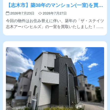
【志木市】築38年のマンション(一室)を買取
いたしました
2026年7月23日
2026年7月27日
今回の物件はお住み替えに伴い、築年の「ザ・ステイツ
志木アーバンヒルズ」の一室を買取いたしました！…