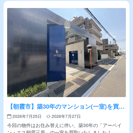
【朝霞市】築30年のマンション(一室)を買取
いたしました！
2026年7月25日
2026年7月27日
今回の物件はお住み替えに伴い、築30年の「アーベイ
ン・エス朝霞三原」の一室を買取いたしました！ …