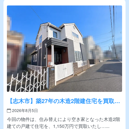
【志木市】築27年の木造2階建住宅を買取い
たしました
2026年8月5日
今回の物件は、住み替えにより空き家となった木造2階
建ての戸建て住宅を、1,150万円で買取いたし…