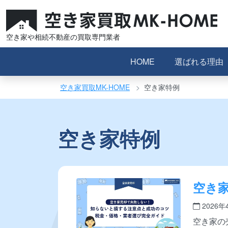
コ
ン
テ
空き家や相続不動産の買取専門業者
ン
ツ
HOME
選ばれる理由
へ
ス
空き家買取MK-HOME
空き家特例
キ
ッ
プ
空き家特例
空き
損す
2026年
格・
空き家の