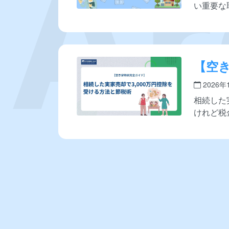
い重要な
【空
家売却
2026年
節税
相続した
けれど税