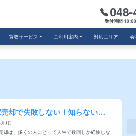
048-
受付時間 10:0
買取サービス
ご利用案内
対応エリア
会
家売却で失敗しない！知らないと
る注意点と成功のコツ｜税金・価
4月1日
業者選び完全ガイド
売却は、多くの人にとって人生で数回しか経験しな