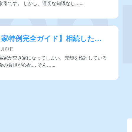
取引です。 しかし、適切な知識なし…
き家特例完全ガイド】相続した実
で3,000万円控除を受ける方法と
1月21日
術
実家が空き家になってしまい、売却を検討している
金の負担が心配… そん…
ア
ー