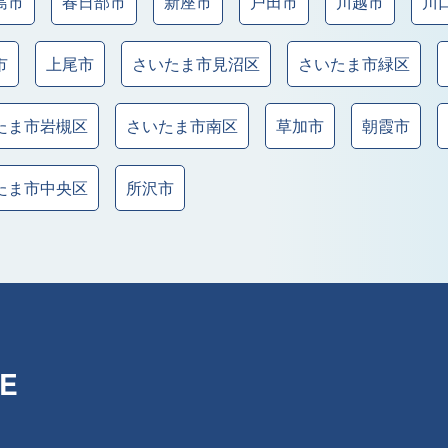
島市
春日部市
新座市
戸田市
川越市
川
市
上尾市
さいたま市見沼区
さいたま市緑区
たま市岩槻区
さいたま市南区
草加市
朝霞市
たま市中央区
所沢市
E