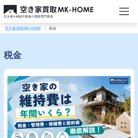
コ
ン
空き家や相続不動産の買取専門業者
テ
ン
空き家買取MK-HOME
税金
ツ
へ
ス
税金
キ
ッ
プ