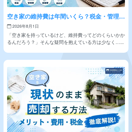
空き家の維持費は年間いくら？税金・管理
費・修繕費と節約術を徹底解説
2026年8月1日
「空き家を持っているけど、維持費ってどのくらいかか
るんだろう？」そんな疑問を抱えている方は少なく…