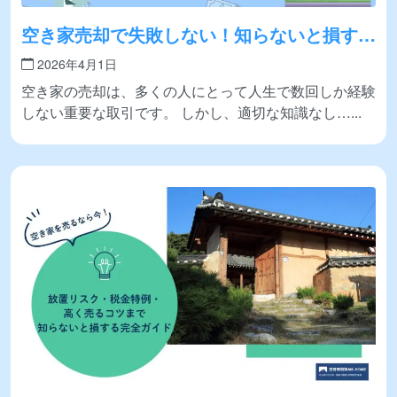
空き家売却で失敗しない！知らないと損する
注意点と成功のコツ｜税金・価格・業者選び
2026年4月1日
完全ガイド
空き家の売却は、多くの人にとって人生で数回しか経験
しない重要な取引です。 しかし、適切な知識なし…