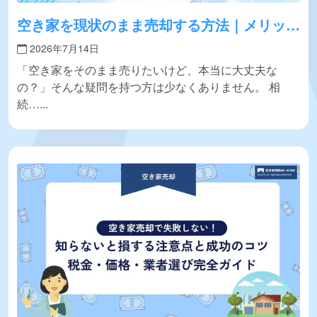
空き家を現状のまま売却する方法｜メリッ
ト・デメリット・費用・税金を徹底解説
2026年7月14日
「空き家をそのまま売りたいけど、本当に大丈夫な
の？」そんな疑問を持つ方は少なくありません。 相
続…