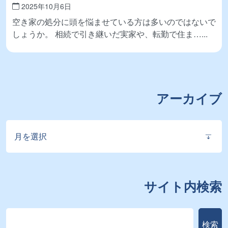
売る手順・コツ・税金対策
2025年10月6日
空き家の処分に頭を悩ませている方は多いのではないで
しょうか。 相続で引き継いだ実家や、転勤で住ま…
アーカイブ
ア
ー
カ
イ
ブ
サイト内検索
検
検索
索