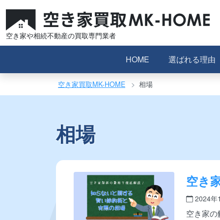
コ
ン
テ
空き家や相続不動産の買取専門業者
ン
ツ
HOME
選ばれる理由
へ
ス
空き家買取MK-HOME
相場
キ
ッ
プ
相場
空き
いと
2024年
空き家の