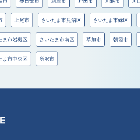
島市
春日部市
新座市
戸田市
川越市
川
市
上尾市
さいたま市見沼区
さいたま市緑区
たま市岩槻区
さいたま市南区
草加市
朝霞市
たま市中央区
所沢市
E