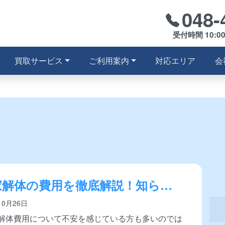
048-
受付時間 10:0
買取サービス
ご利用案内
対応エリア
会
家解体の費用を徹底解説！知らな
損する賢い節約術と実際の相場
10月26日
解体費用について不安を感じている方も多いのでは